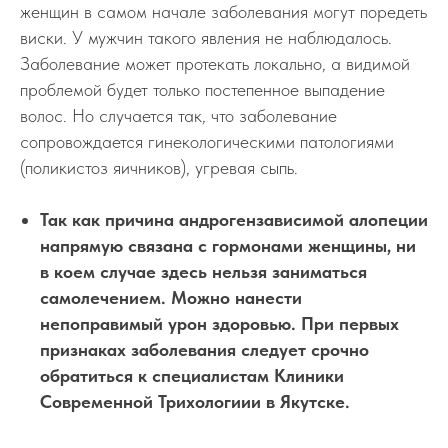
женщин в самом начале заболевания могут поредеть
виски. У мужчин такого явления не наблюдалось.
Заболевание может протекать локально, а видимой
проблемой будет только постепенное выпадение
волос. Но случается так, что заболевание
сопровождается гинекологическими патологиями
(поликистоз яичников), угревая сыпь.
Запись на консультацию
Так как причина андрогензависимой алопеции
напрямую связана с гормонами женщины, ни
в коем случае здесь нельзя заниматься
самолечением. Можно нанести
непоправимый урон здоровью. При первых
признаках заболевания следует срочно
Отправляя данные, вы соглашаетесь на обработку
обратиться к специалистам Клиники
персональных данных в соответствии с
Политикой
конфиденциальности
Современной Трихологиии в Якутске.
Отправить