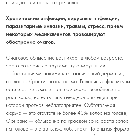
приводит в итоге к потере волос.
персональных данных
Согласие на медицинское
Хронические инфекции, вирусные инфекции,
вмешательство
паразитарные инвазии, травмы, стресс, прием
некоторых медикаментов провоцируют
обострение очагов.
Очаговое облысение возникает в любом возрасте,
ООО «Клиника современной трихологии»
ИНН 1435356244 КПП 143501001
часто сочетаясь с другими аутоиммунными
заболеваниями, такими как атопический дерматит,
ОГРН 1201400011340
info@24tricholog.ru
поллиноз, бронхиальная астма. Волосяные фолликулы
остаются живыми, и при этом может возобновиться
рост волос, но есть типы гнездной алопеции при
которой прогноз неблагоприятен: Субтотальная
Политика конфиденциальности
форма — это отсутствие более 40% волос на голове;
Офиазис — облысение по краевой зоне роста волос
на голове – это затылок, лоб, виски; Тотальная форма