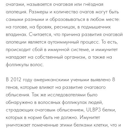
очагами, называется очаговая или гнёздная
алопеция. Размеры и количество очагов могут быть
самыми разными и образовываться в любом месте:
на голове, на бровях, ресницах, в подмышечних
впадинах. Считается, что причина развития очаговой
алопеции является аутоиммунный процесс. То есть,
Клиника
происходит сбой в иммунной системе, и иммунитет
нападает на собственный организм, а также на
фолликулы волос.
В 2012 году американскими учеными выявлено 8
генов, которые влияют на развитие очагового
облысения. Так же исследователями было
обнаружено в волосяных фолликулах людей,
страдающих очаговым облысением, ULBP3 белки,
Договор возмездного
которых в норме быть не должно. Имунитет
оказания медицинских услуг
уничтожает помеченные этими белками клетки, что и
Согласие на обработку