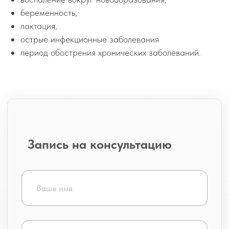
беременность,
Клиника
лактация,
острые инфекционные заболевания
период обострения хронических заболеваний.
Договор возмездного
оказания медицинских услуг
Согласие на обработку
персональных данных
Согласие на медицинское
вмешательство