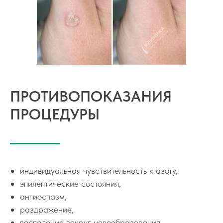
Контакты
г. Якутск,
ул. Орджоникидзе, д. 50
+7 (4112) 73-55-85
ПРОТИВОПОКАЗАНИЯ
ПРОЦЕДУРЫ
+7 (914) 273-55-85
Анна Побилат
индивидуальная чувствительность к азоту,
эпилептические состояния,
ангиоспазм,
раздражение,
воспаление вокруг новообразования,