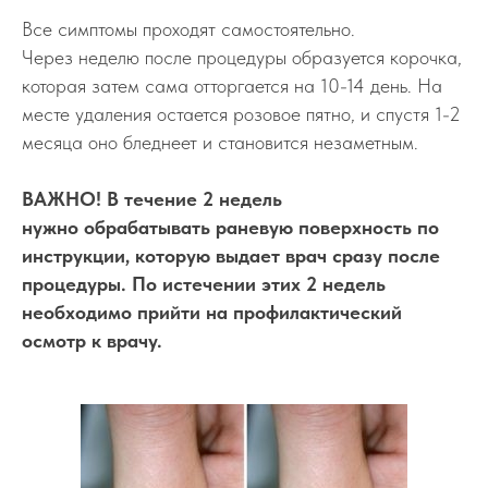
Все симптомы проходят самостоятельно.
Через неделю после процедуры образуется корочка,
Запись на консультацию
которая затем сама отторгается на 10-14 день. На
месте удаления остается розовое пятно, и спустя 1-2
месяца оно бледнеет и становится незаметным.
ВАЖНО! В течение 2 недель
нужно обрабатывать раневую поверхность по
инструкции, которую выдает врач сразу после
процедуры. По истечении этих 2 недель
Отправляя данные, вы соглашаетесь на обработку
персональных данных в соответствии с
Политикой
необходимо прийти на профилактический
конфиденциальности
осмотр к врачу.
Отправить