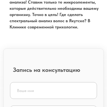
анализа! Ставим только те микроэлементы,
Согласие на медицинское
которые действительно необходимы вашему
вмешательство
организму. Точно в цель! Где сделать
спектральный анализ волос в Якутске? В
Клинике современной трихологии.
ООО «Клиника современной трихологии»
ИНН 1435356244 КПП 143501001
ОГРН 1201400011340
info@24tricholog.ru
Политика конфиденциальности