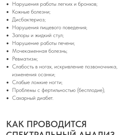
Нарушения работы легких и бронхов;
Кожные болезни;
Дисбактериоз;
Нарушения пищевого поведения;
Запоры и жидкий стул;
Нарушение работы печени;
Запись на консультацию
Мочекаменная болезнь;
Ревматизм;
Слабость в ногах, искривление позвоночника,
изменения осанки;
Слабые ломкие ногти;
Проблемы с фертильностью (бесплодие);
Сахарный диабет.
Отправляя данные, вы соглашаетесь на обработку
персональных данных в соответствии с
Политикой
конфиденциальности
КАК ПРОВОДИТСЯ
Отправить
СПЕКТРАЛЬНЫЙ АНАЛИЗ