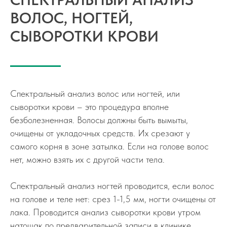
ВОЛОС, НОГТЕЙ,
СЫВОРОТКИ КРОВИ
Контакты
г. Якутск,
ул. Орджоникидзе, д. 50
Спектральный анализ волос или ногтей, или
сыворотки крови – это процедура вполне
безболезненная. Волосы должны быть вымыты,
+7 (4112) 73-55-85
очищены от укладочных средств. Их срезают у
самого корня в зоне затылка. Если на голове волос
+7 (914) 273-55-85
нет, можно взять их с другой части тела.
Спектральный анализ ногтей проводится, если волос
на голове и теле нет: срез 1-1,5 мм, ногти очищены от
Анна Побилат
лака. Проводится анализ сыворотки крови утром
натощак по предварительной записи в клинике.